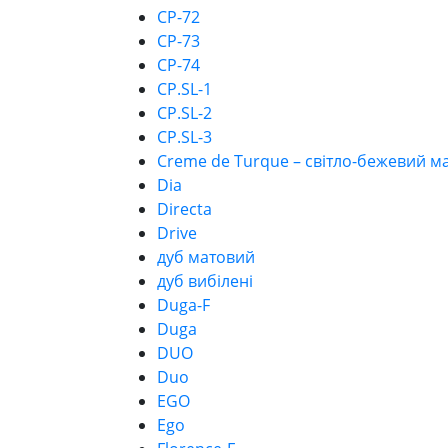
CP-72
CP-73
CP-74
CP.SL-1
CP.SL-2
CP.SL-3
Creme de Turque – світло-бежевий 
Dia
Directa
Drive
дуб матовий
дуб вибілені
Duga-F
Duga
DUO
Duo
EGO
Ego