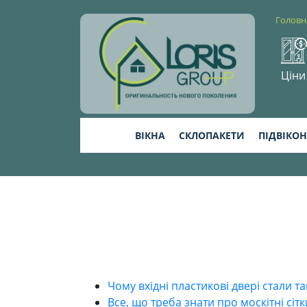
Головн
Ціни
ВІКНА
СКЛОПАКЕТИ
ПІДВІКО
Чому вхідні пластикові двері стали 
Все, що треба знати про москітні сіт