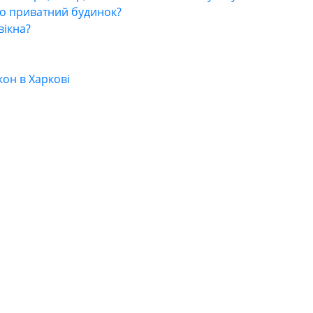
або приватний будинок?
вікна?
он в Харкові