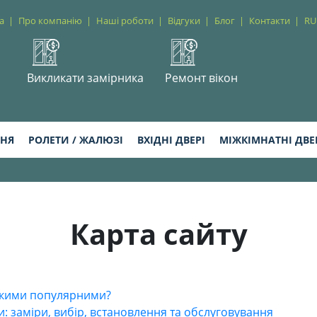
а
Про компанію
Наші роботи
Відгуки
Блог
Контакти
RU
Викликати замірника
Ремонт вікон
ННЯ
РОЛЕТИ / ЖАЛЮЗІ
ВХІДНІ ДВЕРІ
МІЖКІМНАТНІ ДВЕ
Карта сайту
такими популярними?
ки: заміри, вибір, встановлення та обслуговування