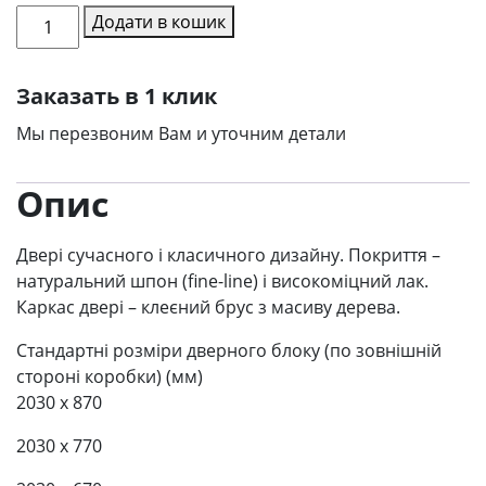
Міжкімнатні
Додати в кошик
двері
CP-
Заказать в 1 клик
510
кількість
Мы перезвоним Вам и уточним детали
Опис
Двері сучасного і класичного дизайну. Покриття –
натуральний шпон (fine-line) і високоміцний лак.
Каркас двері – клеєний брус з масиву дерева.
Стандартні розміри дверного блоку (по зовнішній
стороні коробки) (мм)
2030 x 870
2030 x 770