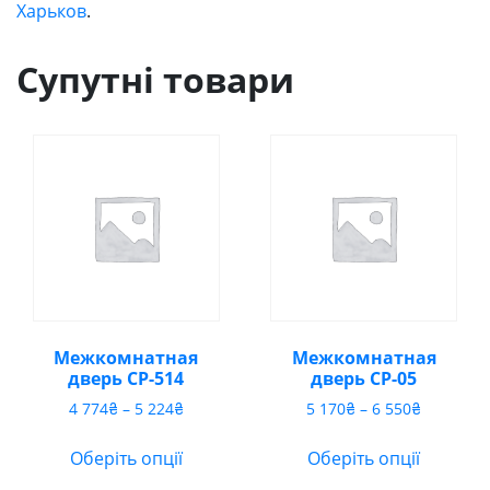
Харьков
.
Супутні товари
Межкомнатная
Межкомнатная
дверь CP-514
дверь CP-05
Діапазон
Діапазон
4 774
₴
–
5 224
₴
5 170
₴
–
6 550
₴
цін:
цін:
від
від
Оберіть опції
Оберіть опції
4
5