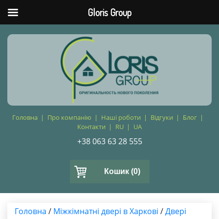
Gloris Group
Головна
Про компанію
Наші роботи
Відгуки
Блог
Контакти
RU
UA
+38 063 63 28 555
Кошик
(0)
Головна
/
Міжкімнатні двері в Харкові
/
Двері