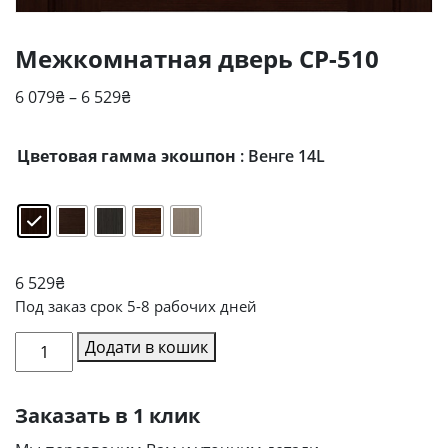
Межкомнатная дверь CP-510
Діапазон
6 079
₴
–
6 529
₴
цін:
від
Цветовая гамма экошпон
: Венге 14L
6
079₴
до
6
529₴
6 529
₴
Под заказ срок 5-8 рабочих дней
Межкомнатная
Додати в кошик
дверь
CP-
Заказать в 1 клик
510
кількість