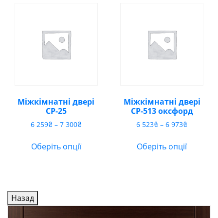
Міжкімнатні двері
Міжкімнатні двері
CP-25
CP-513 оксфорд
Діапазон
Діапазон
6 259
₴
–
7 300
₴
6 523
₴
–
6 973
₴
цін:
цін:
від
від
Оберіть опції
Оберіть опції
6
6
259₴
523₴
до
до
7
6
300₴
973₴
Назад