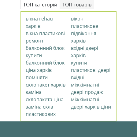
ТОП категорій
ТОП товарів
вікна rehau
вікон
харків
пластикове
вікна пластикові
підвіконня
ремонт
харків
балконний блок
вхідні двері
купити
харків
балконний блок
купити
ціна харків
пластикові двері
поміняти
вхідні
склопакет харків
міжкімнатні
заміна
двері продаж
склопакета ціна
міжкімнатні
заміна скла
двері харків ціни
пластикових