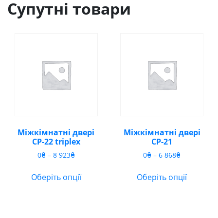
Супутні товари
Міжкімнатні двері
Міжкімнатні двері
CP-22 triplex
CP-21
Діапазон
Діапазон
0
₴
–
8 923
₴
0
₴
–
6 868
₴
цін:
цін:
від
від
Оберіть опції
Оберіть опції
0₴
0₴
до
до
8
6
923₴
868₴