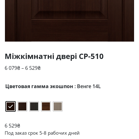
Міжкімнатні двері CP-510
Діапазон
6 079
₴
–
6 529
₴
цін:
від
Цветовая гамма экошпон
: Венге 14L
6
079₴
до
6
529₴
6 529
₴
Под заказ срок 5-8 рабочих дней