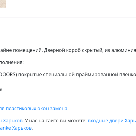
изайне помещений. Дверной короб скрытый, из алюминия
полнения:
iDOORS) покрытые специальной праймированной пленкой
e
ля пластиковых окон замена
.
u Харьков
. У нас на сайте вы можете:
входные двери Хар
anke Харьков
.