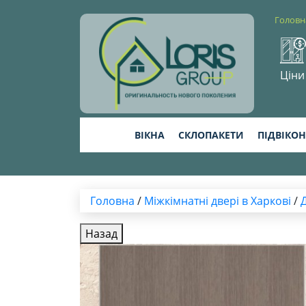
Головн
Ціни
ВІКНА
СКЛОПАКЕТИ
ПІДВІКО
Головна
/
Міжкімнатні двері в Харкові
/
Назад