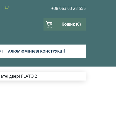
UA
+38 063 63 28 555
Кошик
(0)
РІ
АЛЮМЮМІНІЄВІ КОНСТРУКЦІЇ
атні двері PLATO 2