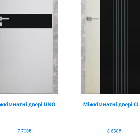
жкімнатні двері UNO
Міжкімнатні двері CL
7 700
₴
8 850
₴