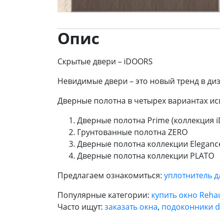
Опис
Скрытые двери – iDOORS
Невидимые двери – это новый тренд в д
Дверные полотна в четырех вариантах ис
Дверные полотна Prime (коллекция 
Грунтованные полотна ZERO
Дверные полотна коллекции Eleganc
Дверные полотна коллекции PLATO
Предлагаем ознакомиться:
уплотнитель д
Популярные категории:
купить окно Reha
Часто ищут:
заказать окна
,
подоконники d