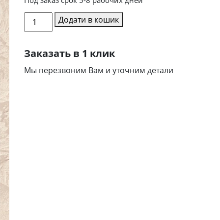
Міжкімнатні
Додати в кошик
двері
PLATO
Заказать в 1 клик
2
кількість
Мы перезвоним Вам и уточним детали