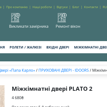
а
Про компанію
Наші роботи
Відгуки
Блог
Контакти
RU
Викликати замірника
Ремонт вікон
ННЯ
РОЛЕТИ / ЖАЛЮЗІ
ВХІДНІ ДВЕРІ
МІЖКІМНАТНІ ДВЕ
Двері «Папа Карло»
/
ПРИХОВАНІ ДВЕРІ - IDOORS
/ Міжкімн
Міжкімнатні двері PLATO 2
4 680
₴
Под заказ срок 5-8 рабочих дней