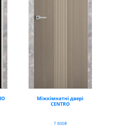
IO
Міжкімнатні двері
CENTRO
7 800
₴