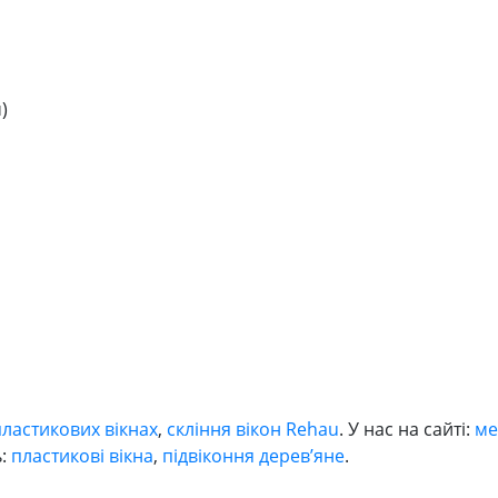
)
пластикових вікнах
,
скління вікон Rehau
. У нас на сайті:
ме
ь:
пластикові вікна
,
підвіконня дерев’яне
.