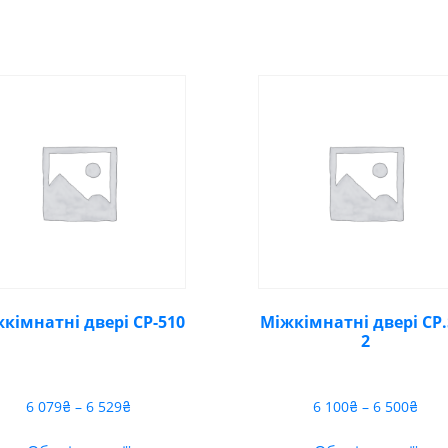
кімнатні двері CP-510
Міжкімнатні двері CP.
2
Діапазон
Діа
6 079
₴
–
6 529
₴
6 100
₴
–
6 500
₴
цін:
цін:
від
від