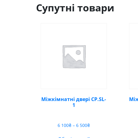
Супутні товари
Міжкімнатні двері CP.SL-
Між
1
Діапазон
6 100
₴
–
6 500
₴
цін:
від