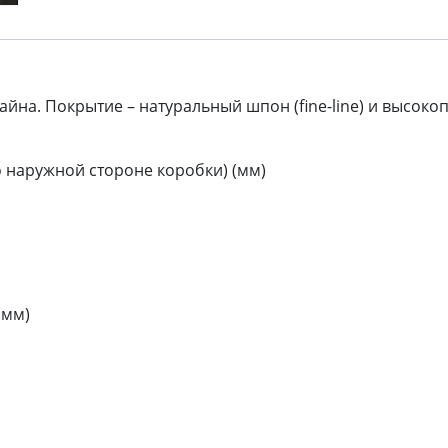
йна. Покрытие – натуральный шпон (fine-line) и высоко
 наружной стороне коробки) (мм)
(мм)