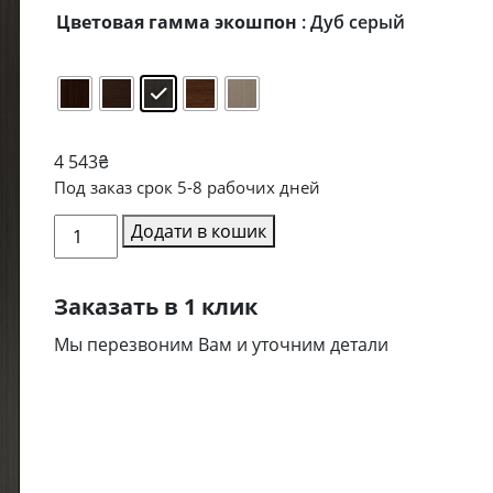
від
Цветовая гамма экошпон
: Дуб серый
4
243₴
до
4
693₴
4 543
₴
Под заказ срок 5-8 рабочих дней
Міжкімнатні
Додати в кошик
двері
CP-
Заказать в 1 клик
34
кількість
Мы перезвоним Вам и уточним детали