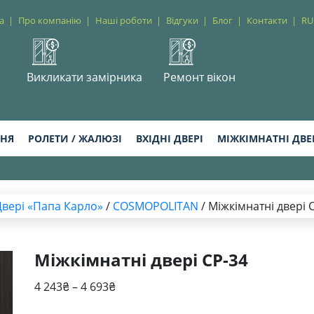
а
Про компанію
Наші роботи
Відгуки
Блог
Контакти
RU
Викликати замірника
Ремонт вікон
ННЯ
РОЛЕТИ / ЖАЛЮЗІ
ВХІДНІ ДВЕРІ
МІЖКІМНАТНІ ДВЕ
Двері «Папа Карло»
/
COSMOPOLITAN
/ Міжкімнатні двері 
Міжкімнатні двері CP-34
Діапазон
4 243
₴
–
4 693
₴
цін: