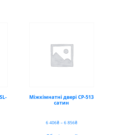
SL-
Міжкімнатні двері СР-513
сатин
пазон
Діапазон
6 406
₴
–
6 856
₴
цін:
від