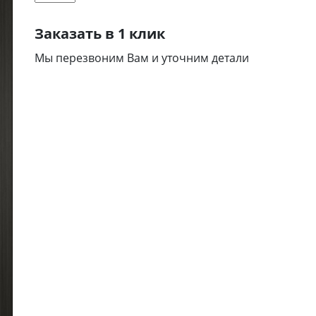
CP-
Заказать в 1 клик
34
кількість
Мы перезвоним Вам и уточним детали