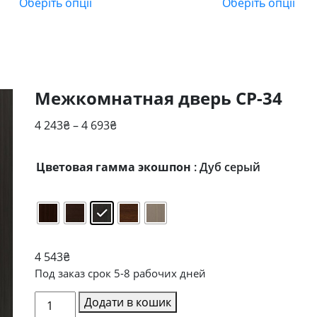
Оберіть опції
Оберіть опції
6
6
079₴
100
до
до
6
6
529₴
500
Межкомнатная дверь CP-34
Діапазон
4 243
₴
–
4 693
₴
цін:
від
Цветовая гамма экошпон
: Дуб серый
4
243₴
до
4
693₴
4 543
₴
Под заказ срок 5-8 рабочих дней
Межкомнатная
Додати в кошик
дверь