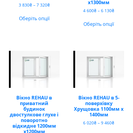
х1300мм
Діапазон
3 830
₴
–
7 320
₴
Діапазон
цін:
4 600
₴
–
6 130
₴
цін:
від
Оберіть опції
від
3
Оберіть опції
4
830₴
600₴
до
до
7
6
320₴
130₴
Вікно REHAU в
Вікно REHAU в 5-
приватний
поверхівку
будинок
Хрущовка 1100мм х
двостулкове глухе і
1400мм
поворотно
Діапазон
6 020
₴
–
9 460
₴
відкидне 1200мм
цін:
х1200мм