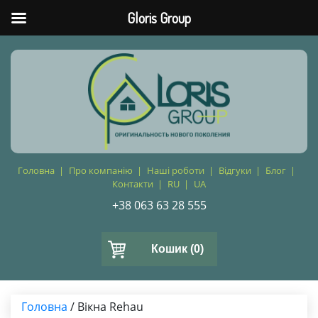
Gloris Group
Головна
Про компанію
Наші роботи
Відгуки
Блог
Контакти
RU
UA
+38 063 63 28 555
Кошик
(0)
Головна
/ Вікна Rehau