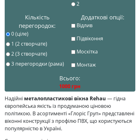
2
Кількість
Додаткові опції:
перегородок:
Відлив
0 (ціле)
Підвіконня
1 (2 створчате)
Москітка
2 (3 створчате)
3 перегородки (рама)
Монтаж
Всього:
1000
грн
Надійні
металопластикові вікна Rehau
— гідна
європейська якість із продуманою ціновою
політикою. В асортименті «Глоріс Груп» представлені
віконні конструкції з профілю ПВХ, що користуються
популярністю в Україні.