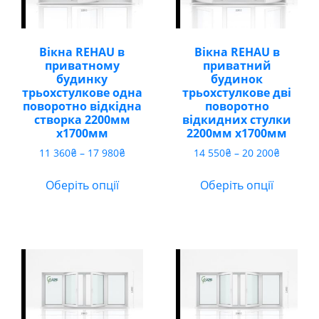
Вікна REHAU в
Вікна REHAU в
приватному
приватний
будинку
будинок
трьохстулкове одна
трьохстулкове дві
поворотно відкідна
поворотно
створка 2200мм
відкидних стулки
х1700мм
2200мм х1700мм
Діапазон
Діапазо
11 360
₴
–
17 980
₴
14 550
₴
–
20 200
₴
цін:
цін:
від
від
Оберіть опції
Оберіть опції
11
14
360₴
550₴
до
до
17
20
980₴
200₴