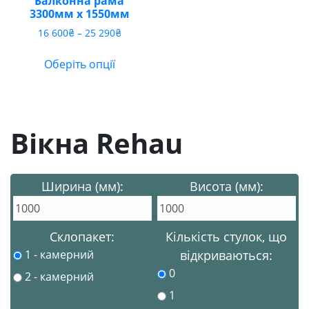
Балконна рама
3300мм х 1550мм
Діапазон
16 600
₴
–
25 290
₴
цін:
від
Оберіть опції
16
600₴
до
25
290₴
Вікна Rehau
Ширина (мм):
Висота (мм):
Склопакет:
Кількість стулок, що
1 - камерний
відкриваються:
0
2 - камерний
1