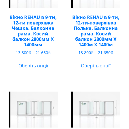
Вікно REHAU в 9-ти,
Вікно REHAU в 9-ти,
12-ти поверхівка
12-ти-поверхівка
Чешка. Балконна
Полька. Балконна
рама. Косий
рама. Косий
балкон 2800мм Х
балкон 2800мм Х
1400мм
1400м Х 1400м
Діапазон
Діапазо
13 800
₴
–
21 650
₴
13 800
₴
–
21 650
₴
цін:
цін:
від
від
Оберіть опції
Оберіть опції
13
13
800₴
800₴
до
до
21
21
650₴
650₴