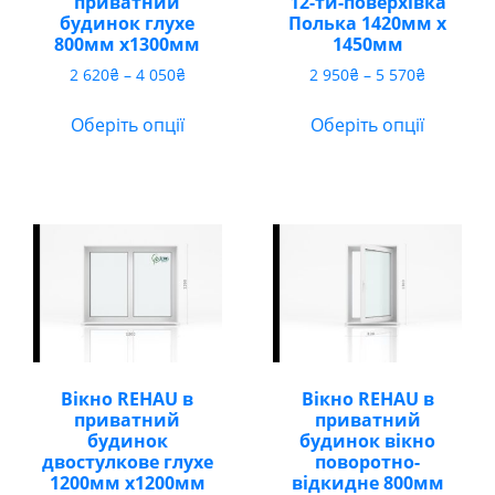
приватний
12-ти-поверхівка
будинок глухе
Полька 1420мм х
800мм х1300мм
1450мм
Діапазон
Діапазон
2 620
₴
–
4 050
₴
2 950
₴
–
5 570
₴
цін:
цін:
від
від
Оберіть опції
Оберіть опції
2
2
620₴
950₴
до
до
4
5
050₴
570₴
Вікно REHAU в
Вікно REHAU в
приватний
приватний
будинок
будинок вікно
двостулкове глухе
поворотно-
1200мм х1200мм
відкидне 800мм