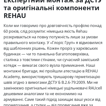
та оригінальні компоненти
REHAU
Коли ми говоримо про довговічність профілю понад
60 років, слід розуміти: німецька якість Rehau
розкривається на повну потужність лише за умови
правильного монтажу. У «Глоріс Груп» я відмовилися
від шаблонних рішень. Кожен проріз у харківських
будинках — чи то панельна багатоповерхівка,
сталінка з товстими стінами, чи сучасний заміський
котедж — вимагає свого вузла примикання. Наші
монтажні бригади, які пройшли атестацію в REHAU
Academy, використовують тришарову герметизацію
швів згідно з вимогами ДСТУ Б В.2.6-79:2009. Ми не
замінюємо оригінальні німецькі ущільнювачі RAUcell
дешевими аналогами та не економимо на
армуванні. Саме такий підхід захищає ваші укоси від
промерзання, а стулки — від провисання вже за