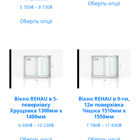
від
Оберіть опції
Діапазон
5 700
₴
–
8 730
₴
6
цін:
020₴
від
до
Оберіть опції
5
9
700₴
460₴
до
8
730₴
Вікно REHAU в 5-
Вікно REHAU в 9-ти,
поверхівку
12и поверхівка
Хрущовка 1300мм х
Чешка 1510мм х
1400мм
1550мм
Діапазон
Діапазо
6 600
₴
–
10 230
₴
7 780
₴
–
11 830
₴
цін:
цін:
від
від
Оберіть опції
Оберіть опції