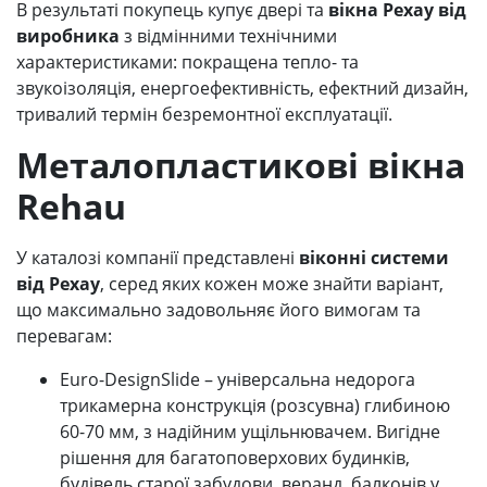
В результаті покупець купує двері та
вікна Рехау від
виробника
з відмінними технічними
характеристиками: покращена тепло- та
звукоізоляція, енергоефективність, ефектний дизайн,
тривалий термін безремонтної експлуатації.
Металопластикові вікна
Rehau
У каталозі компанії представлені
віконні системи
від Рехау
, серед яких кожен може знайти варіант,
що максимально задовольняє його вимогам та
перевагам:
Euro-DesignSlide – універсальна недорога
трикамерна конструкція (розсувна) глибиною
60-70 мм, з надійним ущільнювачем. Вигідне
рішення для багатоповерхових будинків,
будівель старої забудови, веранд, балконів у