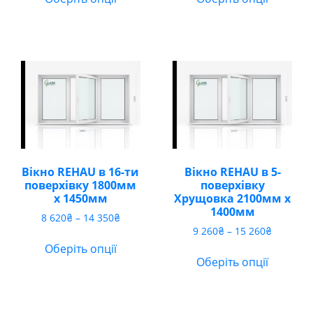
6
7
600₴
780₴
до
до
10
11
230₴
830₴
Вікно REHAU в 16-ти
Вікно REHAU в 5-
поверхівку 1800мм
поверхівку
х 1450мм
Хрущовка 2100мм х
1400мм
Діапазон
8 620
₴
–
14 350
₴
Діапазо
цін:
9 260
₴
–
15 260
₴
цін:
від
Оберіть опції
від
8
Оберіть опції
9
620₴
260₴
до
до
14