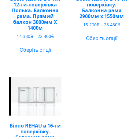
12-ти-поверхівка
поверхівку.
Полька. Балконна
Балконна рама
рама. Прямий
2900мм х 1550мм
балкон 3000мм Х
Діапазо
15 200
₴
–
23 430
₴
1400м
цін:
Діапазон
14 380
₴
–
22 400
₴
від
Оберіть опції
цін:
15
від
200₴
Оберіть опції
14
до
380₴
23
до
430₴
22
400₴
Вікно REHAU в 16-ти
поверхівку.