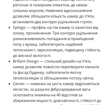
регіонах із помірним кліматом, де немає
сильних морозів. Невелике вдосконалення
дозволяє збільшити кількість камер до п’яти,
встановити два контури ущільнення стулок.
Synego — профіль на сім камер із захистом від
злому, проникнення. Три контури ущільнення
унеможливлюють попадання в приміщення
пилу з вулиці, забезпечують надійний
теплозахист, звукоізоляцію, підвищену стійкість
до високої вологості.
Brillant-Design — стильний дизайн на п’ять
камер дозволяє повністю перетворити кімнати
та фасад будинку, забезпечити якісну
теплоізоляцію зі збільшенням потоку світла.
Geneo — новинка на шість камер відрізняється
легкістю, за рахунок фіброармування вага
склопакета знижена на 40 відсотків за
збереження міцності, довговічності, стійкості до