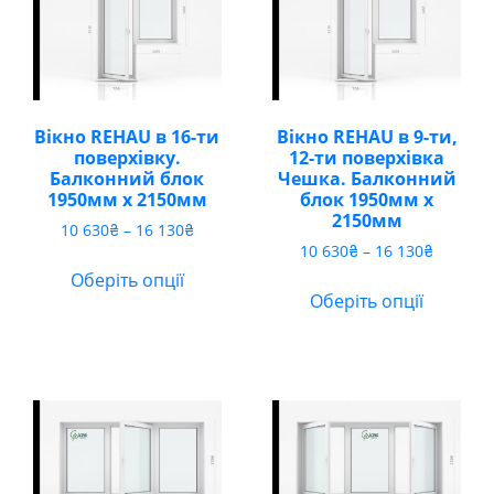
Вікно REHAU в 16-ти
Вікно REHAU в 9-ти,
поверхівку.
12-ти поверхівка
Балконний блок
Чешка. Балконний
1950мм х 2150мм
блок 1950мм х
2150мм
Діапазон
10 630
₴
–
16 130
₴
Діапазо
цін:
10 630
₴
–
16 130
₴
цін:
від
Оберіть опції
від
10
Оберіть опції
10
630₴
630₴
до
до
16
16
130₴
130₴