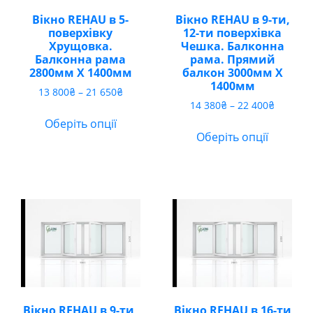
Вікно REHAU в 5-
Вікно REHAU в 9-ти,
поверхівку
12-ти поверхівка
Хрущовка.
Чешка. Балконна
Балконна рама
рама. Прямий
2800мм Х 1400мм
балкон 3000мм Х
1400мм
Діапазон
13 800
₴
–
21 650
₴
Діапазо
цін:
14 380
₴
–
22 400
₴
цін:
від
Оберіть опції
від
13
Оберіть опції
14
800₴
380₴
до
до
21
22
650₴
400₴
Вікно REHAU в 9-ти,
Вікно REHAU в 16-ти