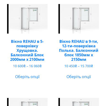
15
350₴
260₴
Вікно REHAU в 5-
Вікно REHAU в 9-ти,
поверхівку
12-ти-поверхівка
Хрущовка.
Полька. Балконний
Балконний Блок
блок 1850мм х
2000мм х 2100мм
2150мм
Діапазон
Діапазо
10 600
₴
–
16 060
₴
10 450
₴
–
15 700
₴
цін:
цін:
від
від
Оберіть опції
Оберіть опції
10
10
600₴
450₴
до
до
16
15
060₴
700₴