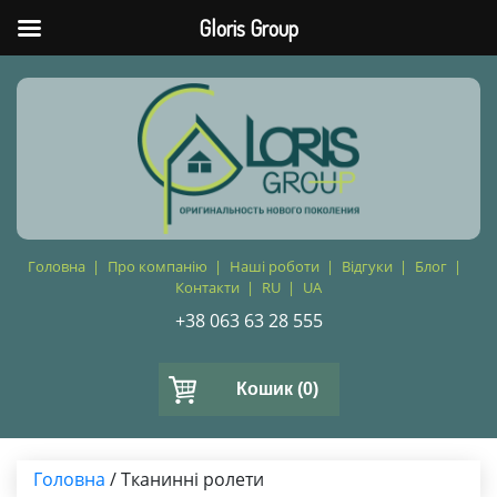
Gloris Group
Головна
Про компанію
Наші роботи
Відгуки
Блог
Контакти
RU
UA
+38 063 63 28 555
Кошик
(0)
Головна
/ Тканинні ролети