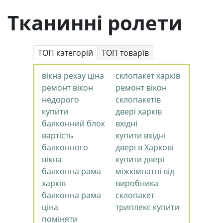
Тканинні ролети
ТОП категорій
ТОП товарів
вікна рехау ціна
склопакет харків
ремонт вікон
ремонт вікон
недорого
склопакетів
купити
двері харків
балконний блок
вхідні
вартість
купити вхідні
балконного
двері в Харкові
вікна
купити двері
балконна рама
міжкімнатні від
харків
виробника
балконна рама
склопакет
ціна
триплекс купити
поміняти