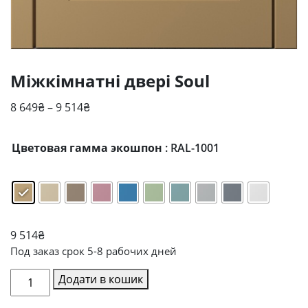
Міжкімнатні двері Soul
Діапазон
8 649
₴
–
9 514
₴
цін:
від
Цветовая гамма экошпон
: RAL-1001
8
649₴
до
9
514₴
9 514
₴
Под заказ срок 5-8 рабочих дней
Міжкімнатні
Додати в кошик
двері