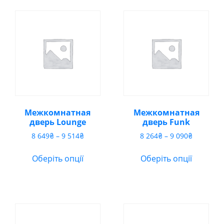
Межкомнатная
Межкомнатная
дверь Lounge
дверь Funk
Діапазон
Діапазон
8 649
₴
–
9 514
₴
8 264
₴
–
9 090
₴
цін:
цін:
від
від
Оберіть опції
Оберіть опції
8
8
649₴
264₴
до
до
9
9
514₴
090₴