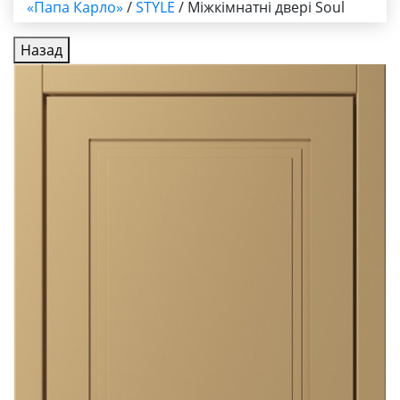
«Папа Карло»
/
STYLE
/ Міжкімнатні двері Soul
Назад