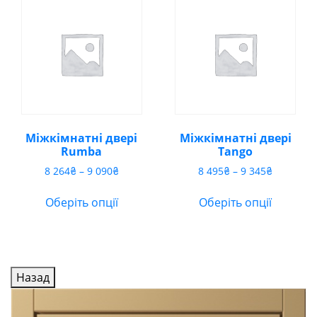
Міжкімнатні двері
Міжкімнатні двері
Rumba
Tango
Діапазон
Діапазон
8 264
₴
–
9 090
₴
8 495
₴
–
9 345
₴
цін:
цін:
від
від
Оберіть опції
Оберіть опції
8
8
264₴
495₴
до
до
9
9
090₴
345₴
Назад