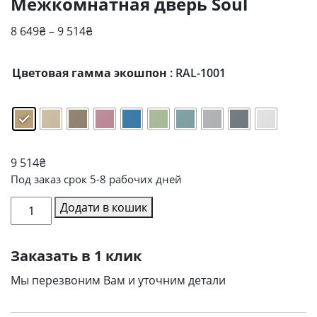
Межкомнатная дверь Soul
Діапазон
8 649
₴
–
9 514
₴
цін:
від
Цветовая гамма экошпон
: RAL-1001
8
649₴
до
9
514₴
9 514
₴
Под заказ срок 5-8 рабочих дней
Межкомнатная
Додати в кошик
дверь
Soul
Заказать в 1 клик
кількість
Мы перезвоним Вам и уточним детали