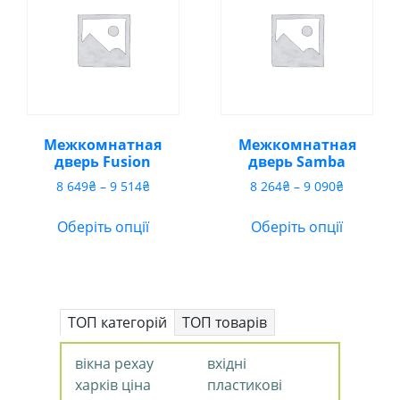
Межкомнатная
Межкомнатная
дверь Fusion
дверь Samba
Діапазон
Діапазон
8 649
₴
–
9 514
₴
8 264
₴
–
9 090
₴
цін:
цін:
від
від
Оберіть опції
Оберіть опції
8
8
649₴
264₴
до
до
9
9
514₴
090₴
ТОП категорій
ТОП товарів
вікна рехау
вхідні
харків ціна
пластикові