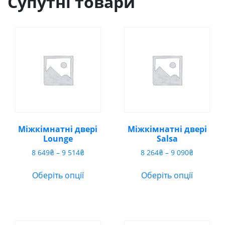
Супутні товари
Міжкімнатні двері
Міжкімнатні двері
Lounge
Salsa
Діапазон
Діапазон
8 649
₴
–
9 514
₴
8 264
₴
–
9 090
₴
цін:
цін:
від
від
Оберіть опції
Оберіть опції
8
8
649₴
264₴
до
до
9
9
514₴
090₴