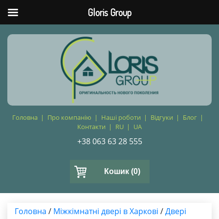
Gloris Group
Головна
Про компанію
Наші роботи
Відгуки
Блог
Контакти
RU
UA
+38 063 63 28 555
Кошик
(0)
Головна
/
Міжкімнатні двері в Харкові
/
Двері