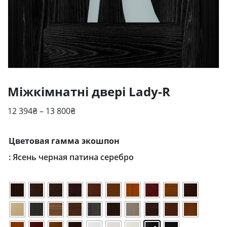
Міжкімнатні двері Lady-R
Діапазон
12 394
₴
–
13 800
₴
цін:
від
Цветовая гамма экошпон
12
: Ясень черная патина серебро
394₴
до
13
800₴