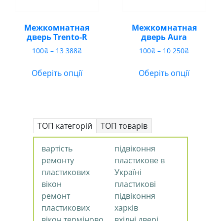
Межкомнатная
Межкомнатная
дверь Trento-R
дверь Aura
Діапазон
Діапазон
100
₴
–
13 388
₴
100
₴
–
10 250
₴
цін:
цін:
від
від
Оберіть опції
Оберіть опції
100₴
100₴
до
до
13
10
388₴
250₴
ТОП категорій
ТОП товарів
вартість
підвіконня
ремонту
пластикове в
пластикових
Україні
вікон
пластикові
ремонт
підвіконня
пластикових
харків
вікон терміново
вхідні двері