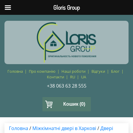
Gloris Group
Головна
Про компанію
Наші роботи
Відгуки
Блог
Контакти
RU
UA
+38 063 63 28 555
Кошик
(0)
Головна
/
Міжкімнатні двері в Харкові
/
Двері