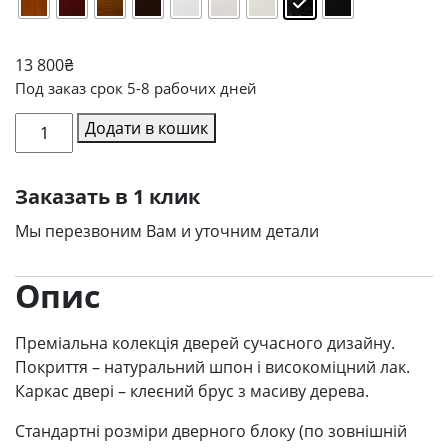
13 800
₴
Под заказ срок 5-8 рабочих дней
Міжкімнатні
Додати в кошик
двері
Lady-
Заказать в 1 клик
R
кількість
Мы перезвоним Вам и уточним детали
Опис
Преміальна колекція дверей сучасного дизайну.
Покриття – натуральний шпон і високоміцний лак.
Каркас двері – клеєний брус з масиву дерева.
Стандартні розміри дверного блоку (по зовнішній