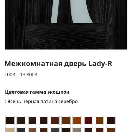
Межкомнатная дверь Lady-R
Діапазон
100
₴
–
13 800
₴
цін:
від
Цветовая гамма экошпон
100₴
: Ясень черная патина серебро
до
13
800₴