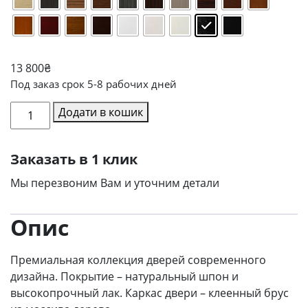
13 800
₴
Под заказ срок 5-8 рабочих дней
Межкомнатная
Додати в кошик
дверь
Lady-
Заказать в 1 клик
R
кількість
Мы перезвоним Вам и уточним детали
Опис
Премиальная коллекция дверей современного
дизайна. Покрытие – натуральный шпон и
высокопрочный лак. Каркас двери – клеенный брус