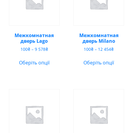
Межкомнатная
Межкомнатная
дверь Lago
дверь Milano
Діапазон
Діапазон
100
₴
–
9 578
₴
100
₴
–
12 454
₴
цін:
цін:
від
від
Оберіть опції
Оберіть опції
100₴
100₴
до
до
9
12
578₴
454₴