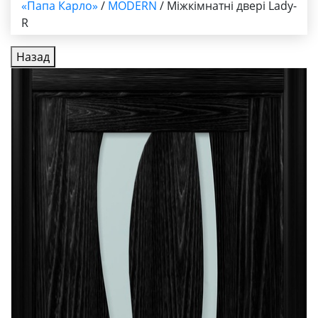
«Папа Карло»
/
MODERN
/ Міжкімнатні двері Lady-
R
Назад