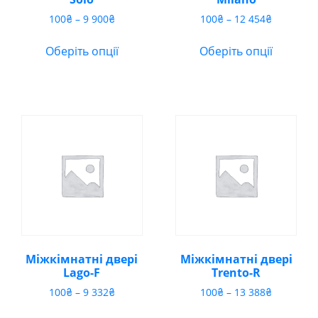
Діапазон
Діапазон
100
₴
–
9 900
₴
100
₴
–
12 454
₴
цін:
цін:
від
від
Оберіть опції
Оберіть опції
100₴
100₴
до
до
9
12
900₴
454₴
Міжкімнатні двері
Міжкімнатні двері
Lago-F
Trento-R
Діапазон
Діапазон
100
₴
–
9 332
₴
100
₴
–
13 388
₴
цін:
цін: