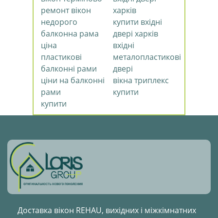
ремонт вікон
харків
недорого
купити вхідні
балконна рама
двері харків
ціна
вхідні
пластикові
металопластикові
балконні рами
двері
ціни на балконні
вікна триплекс
рами
купити
купити
Доставка вікон REHAU, вихідних і міжкімнатних