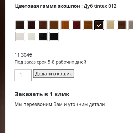
від
Цветовая гамма экошпон
: Дуб tintex 012
100₴
до
11
304₴
11 304
₴
Под заказ срок 5-8 рабочих дней
Міжкімнатні
Додати в кошик
двері
Bravo
Заказать в 1 клик
кількість
Мы перезвоним Вам и уточним детали