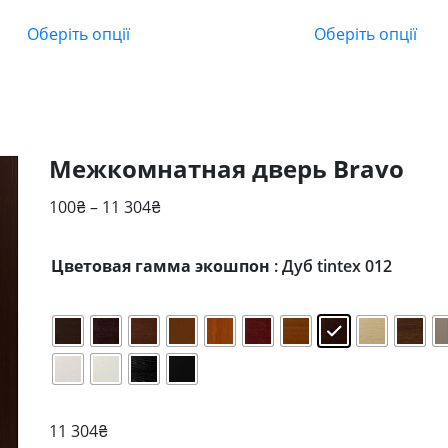
цін:
цін:
від
від
Оберіть опції
Оберіть опції
12
0₴
250₴
до
до
17
13
054₴
700₴
Межкомнатная дверь Bravo
Діапазон
100
₴
–
11 304
₴
цін:
від
Цветовая гамма экошпон
: Дуб tintex 012
100₴
до
11
304₴
11 304
₴