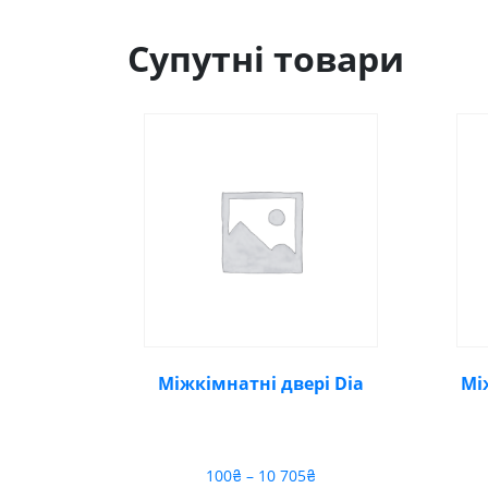
Супутні товари
Міжкімнатні двері Dia
Мі
Діапазон
100
₴
–
10 705
₴