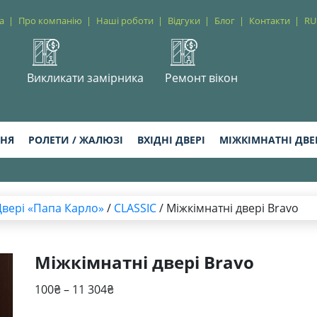
а
Про компанію
Наші роботи
Відгуки
Блог
Контакти
RU
Викликати замірника
Ремонт вікон
ННЯ
РОЛЕТИ / ЖАЛЮЗІ
ВХІДНІ ДВЕРІ
МІЖКІМНАТНІ ДВЕ
Двері «Папа Карло»
/
CLASSIC
/ Міжкімнатні двері Bravo
Міжкімнатні двері Bravo
Діапазон
100
₴
–
11 304
₴
цін: