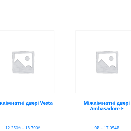
жкімнатні двері Vesta
Міжкімнатні двері
Ambasadore-F
Діапазон
Діапа
12 250
₴
–
13 700
₴
0
₴
–
17 054
₴