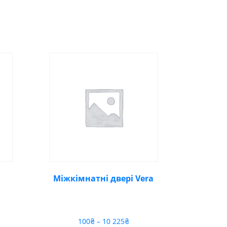
Міжкімнатні двері Vera
зон
Діапазон
100
₴
–
10 225
₴