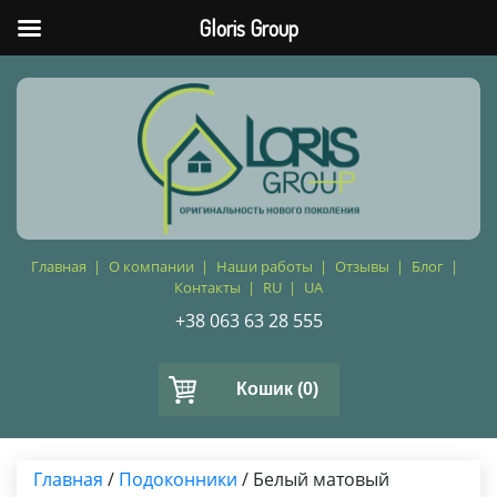
Gloris Group
Главная
О компании
Наши работы
Отзывы
Блог
Контакты
RU
UA
+38 063 63 28 555
Кошик
(0)
Главная
/
Подоконники
/ Белый матовый