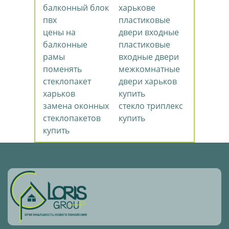
балконный блок
харькове
пвх
пластиковые
цены на
двери входные
балконные
пластиковые
рамы
входные двери
поменять
межкомнатные
стеклопакет
двери харьков
харьков
купить
замена оконных
стекло триплекс
стеклопакетов
купить
купить