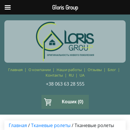
Gloris Group
Главная
О компании
Наши работы
Отзывы
Блог
Контакты
RU
UA
+38 063 63 28 555
Кошик
(0)
Главная
/
Тканевые ролеты
/ Тканевые ролеты