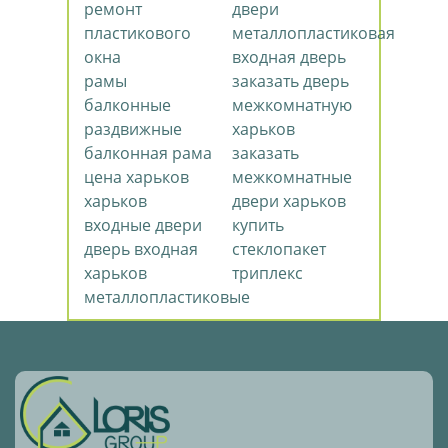
ремонт
двери
пластикового
металлопластиковая
окна
входная дверь
рамы
заказать дверь
балконные
межкомнатную
раздвижные
харьков
балконная рама
заказать
цена харьков
межкомнатные
харьков
двери харьков
входные двери
купить
дверь входная
стеклопакет
харьков
триплекс
металлопластиковые