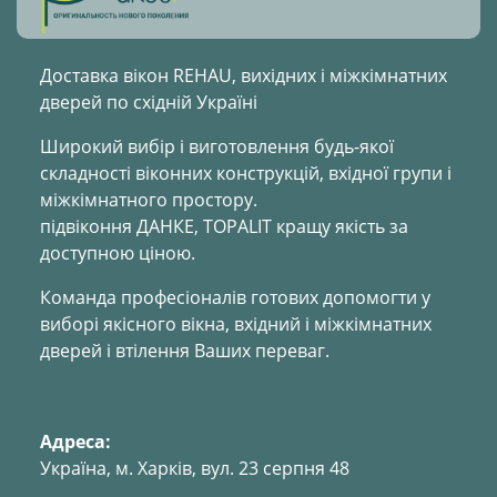
Доставка вікон REHAU, вихідних і міжкімнатних
дверей по східній Україні
Широкий вибір і виготовлення будь-якої
складності віконних конструкцій, вхідної групи і
міжкімнатного простору.
підвіконня ДАНКЕ, TOPALIT кращу якість за
доступною ціною.
Команда професіоналів готових допомогти у
виборі якісного вікна, вхідний і міжкімнатних
дверей і втілення Ваших переваг.
Адреса:
Україна, м. Харкiв, вул. 23 серпня 48